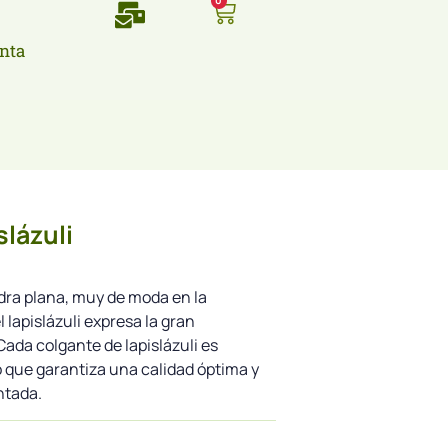
0
nta
lázuli
edra plana, muy de moda en la
l lapislázuli expresa la gran
Cada colgante de lapislázuli es
 que garantiza una calidad óptima y
ntada.