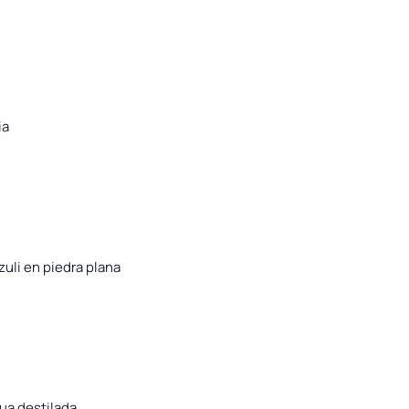
ia
uli en piedra plana
gua destilada