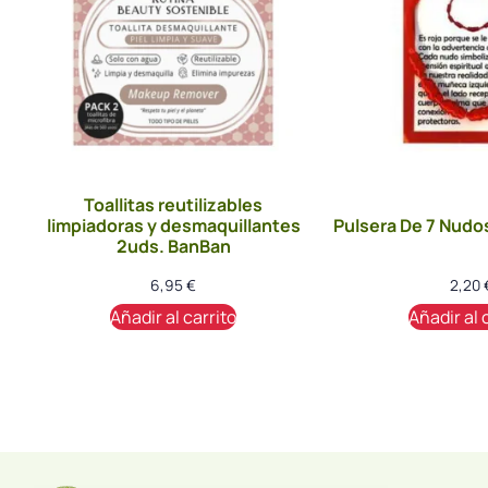
Toallitas reutilizables
limpiadoras y desmaquillantes
Pulsera De 7 Nudo
2uds. BanBan
6,95
€
2,20
Añadir al carrito
Añadir al 