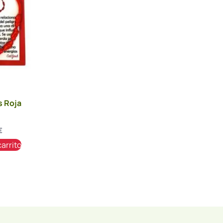
s Roja
€
carrito