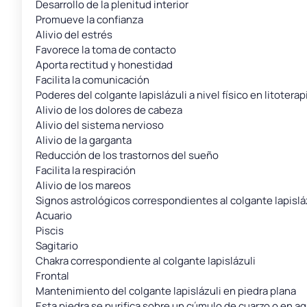
Desarrollo de la plenitud interior
Promueve la confianza
Alivio del estrés
Favorece la toma de contacto
Aporta rectitud y honestidad
Facilita la comunicación
Poderes del colgante lapislázuli a nivel físico en litoterap
Alivio de los dolores de cabeza
Alivio del sistema nervioso
Alivio de la garganta
Reducción de los trastornos del sueño
Facilita la respiración
Alivio de los mareos
Signos astrológicos correspondientes al colgante lapisláz
Acuario
Piscis
Sagitario
Chakra correspondiente al colgante lapislázuli
Frontal
Mantenimiento del colgante lapislázuli en piedra plana
Esta piedra se purifica sobre un cúmulo de cuarzo o en a