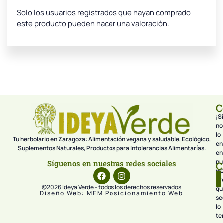
Solo los usuarios registrados que hayan comprado
este producto pueden hacer una valoración.
C
¡Si
no
lo
Tu herbolario en Zaragoza: Alimentación vegana y saludable, Ecológico,
en
Suplementos Naturales, Productos para Intolerancias Alimentarías.
en
nu
Síguenos en nuestras redes sociales
C
we
pr
©2026 Ideya Verde - todos los derechos reservados
qu
Diseño Web: MEM Posicionamiento Web
se
lo
te