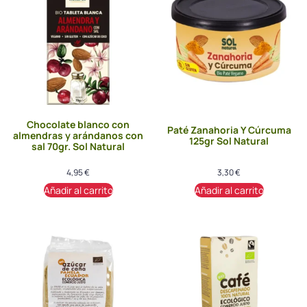
Chocolate blanco con
Paté Zanahoria Y Cúrcuma
almendras y arándanos con
125gr Sol Natural
sal 70gr. Sol Natural
4,95
€
3,30
€
Añadir al carrito
Añadir al carrito