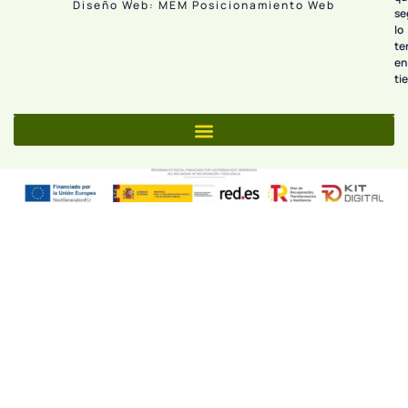
Diseño Web: MEM Posicionamiento Web
se
lo
te
en
ti