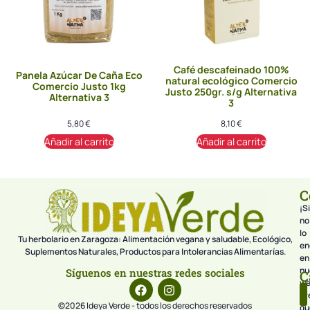
Café descafeinado 100%
Panela Azúcar De Caña Eco
natural ecológico Comercio
Comercio Justo 1kg
Justo 250gr. s/g Alternativa
Alternativa 3
3
5,80
€
8,10
€
Añadir al carrito
Añadir al carrito
C
¡Si
no
lo
Tu herbolario en Zaragoza: Alimentación vegana y saludable, Ecológico,
en
Suplementos Naturales, Productos para Intolerancias Alimentarías.
en
nu
Síguenos en nuestras redes sociales
C
we
pr
©2026 Ideya Verde - todos los derechos reservados
qu