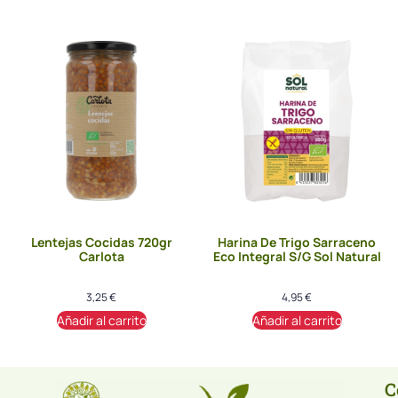
Lentejas Cocidas 720gr
Harina De Trigo Sarraceno
Carlota
Eco Integral S/G Sol Natural
3,25
€
4,95
€
Añadir al carrito
Añadir al carrito
C