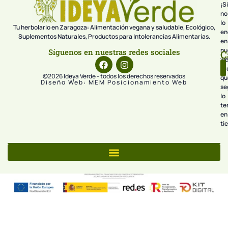
¡Si
no
lo
Tu herbolario en Zaragoza: Alimentación vegana y saludable, Ecológico,
en
Suplementos Naturales, Productos para Intolerancias Alimentarías.
en
nu
Síguenos en nuestras redes sociales
C
we
pr
©2026 Ideya Verde - todos los derechos reservados
qu
Diseño Web: MEM Posicionamiento Web
se
lo
te
en
ti