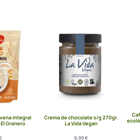
Caf
vena integral
Crema de chocolate s/g 270gr.
ecoló
 El Granero
La Vida Vegan
€
6,99
€