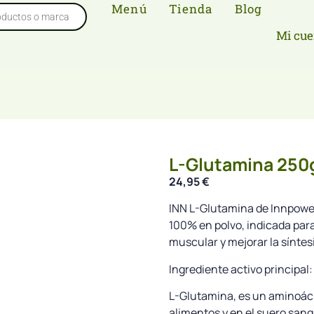
Menú
Tienda
Blog
Mi cue
L-Glutamina 250g
24,95
€
INN L-Glutamina de Innpowe
100% en polvo, indicada para
muscular y mejorar la síntesi
Ingrediente activo principal:
L-Glutamina, es un aminoáci
alimentos y en el suero sang