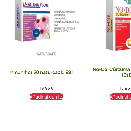
No-Dol Cúrcuma 
Inmuniflor 30 naturcaps. ESI
(Esi
19,95
€
15,95
Añadir al carrito
Añadir al 