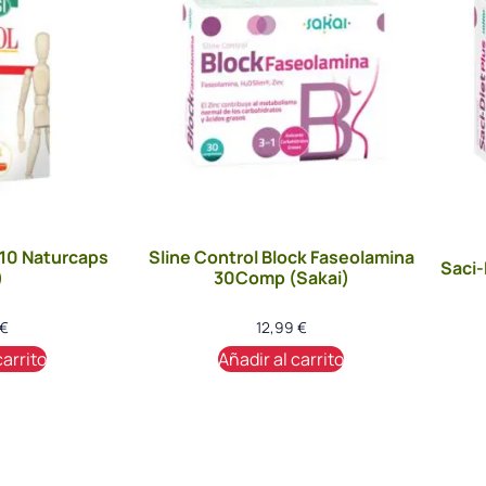
10 Naturcaps
Sline Control Block Faseolamina
Saci-
)
30Comp (Sakai)
€
12,99
€
carrito
Añadir al carrito