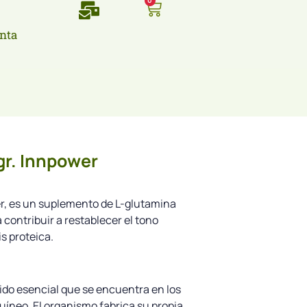
0
nta
r. Innpower
r, es un suplemento de L-glutamina
 contribuir a restablecer el tono
s proteica.
do esencial que se encuentra en los
uíneo. El organismo fabrica su propia