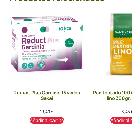
Reduct Plus Garcinia 15 viales
Pan tostado 100%
Sakai
lino 300gr.
19,40
€
3,45
Añadir al carrito
Añadir al 