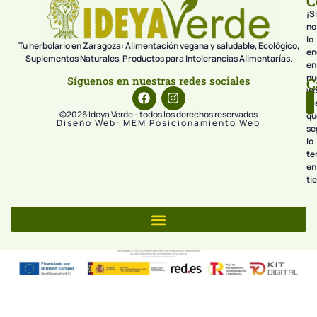
C
¡Si
no
lo
Tu herbolario en Zaragoza: Alimentación vegana y saludable, Ecológico,
en
Suplementos Naturales, Productos para Intolerancias Alimentarías.
en
nu
Síguenos en nuestras redes sociales
C
we
pr
©2026 Ideya Verde - todos los derechos reservados
qu
Diseño Web: MEM Posicionamiento Web
se
lo
te
en
ti