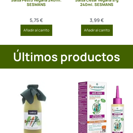
Salsa Pesto vegana 240ml.
Salsa César vegana s/g
SESMANS
240ml. SESMANS
5,75
€
3,99
€
Añadir al carrito
Añadir al carrito
Últimos productos