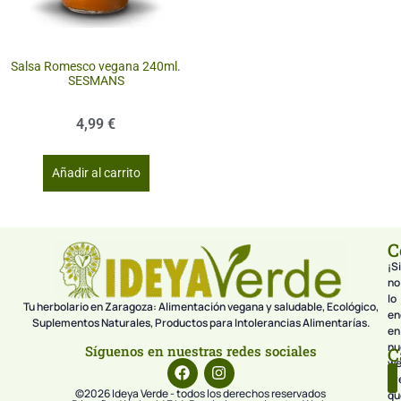
Salsa Romesco vegana 240ml.
SESMANS
4,99
€
Añadir al carrito
C
¡Si
no
lo
Tu herbolario en Zaragoza: Alimentación vegana y saludable, Ecológico,
en
Suplementos Naturales, Productos para Intolerancias Alimentarías.
en
nu
Síguenos en nuestras redes sociales
C
we
pr
©2026 Ideya Verde - todos los derechos reservados
qu