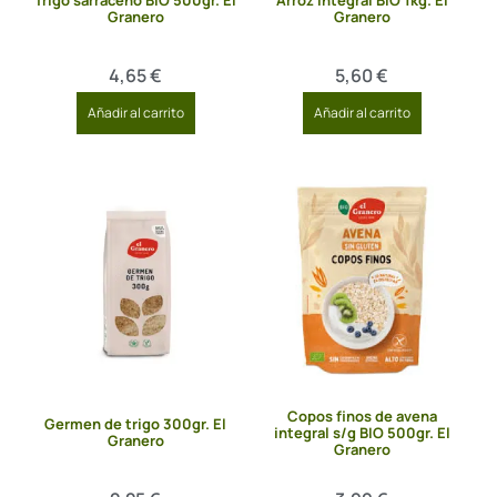
Trigo sarraceno BIO 500gr. El
Arroz integral BIO 1kg. El
Granero
Granero
4,65
€
5,60
€
Añadir al carrito
Añadir al carrito
Copos finos de avena
Germen de trigo 300gr. El
integral s/g BIO 500gr. El
Granero
Granero