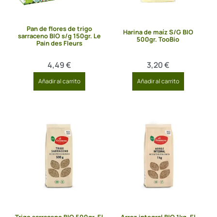
Pan de flores de trigo
Harina de maíz S/G BIO
sarraceno BIO s/g 150gr. Le
500gr. TooBio
Pain des Fleurs
4,49
€
3,20
€
Añadir al carrito
Añadir al carrito