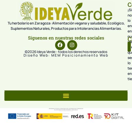
C
¡Si
no
lo
Tu herbolario en Zaragoza: Alimentación vegana y saludable, Ecológico,
en
Suplementos Naturales, Productos para Intolerancias Alimentarías.
en
nu
Síguenos en nuestras redes sociales
C
we
pr
©2026 Ideya Verde - todos los derechos reservados
qu
Diseño Web: MEM Posicionamiento Web
se
lo
te
en
ti