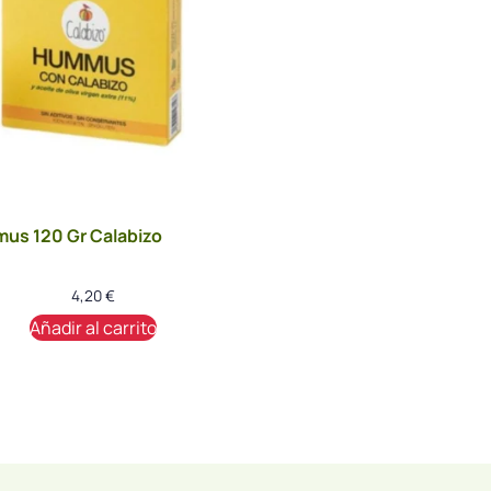
us 120 Gr Calabizo
4,20
€
Añadir al carrito