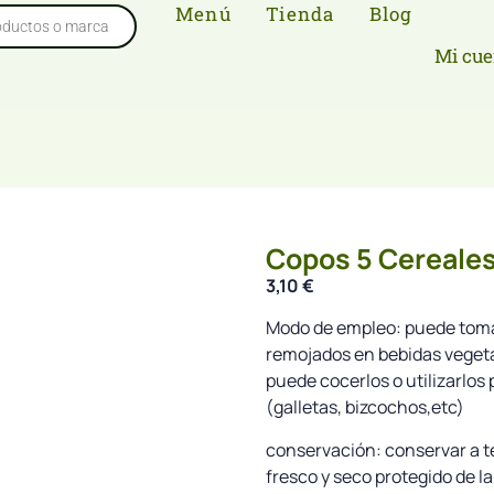
Menú
Tienda
Blog
Mi cue
Copos 5 Cereales
3,10
€
Modo de empleo: puede toma
remojados en bebidas vegeta
puede cocerlos o utilizarlos 
(galletas, bizcochos,etc)
conservación: conservar a t
fresco y seco protegido de la 