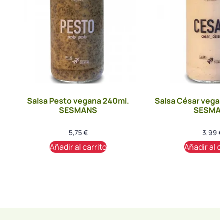
Salsa Pesto vegana 240ml.
Salsa César vega
SESMANS
SESM
5,75
€
3,99
Añadir al carrito
Añadir al 