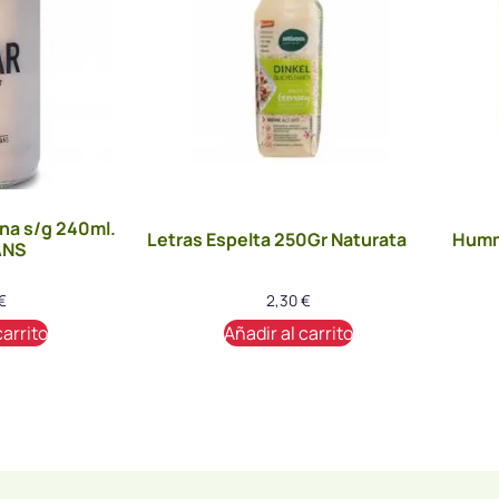
na s/g 240ml.
Letras Espelta 250Gr Naturata
Humm
ANS
€
2,30
€
carrito
Añadir al carrito