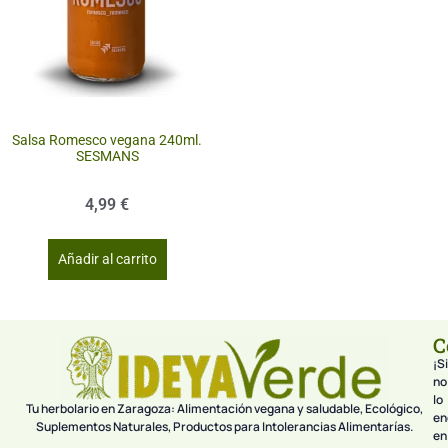
Salsa Romesco vegana 240ml.
SESMANS
4,99
€
Añadir al carrito
C
¡Si
no
lo
Tu herbolario en Zaragoza: Alimentación vegana y saludable, Ecológico,
en
Suplementos Naturales, Productos para Intolerancias Alimentarías.
en