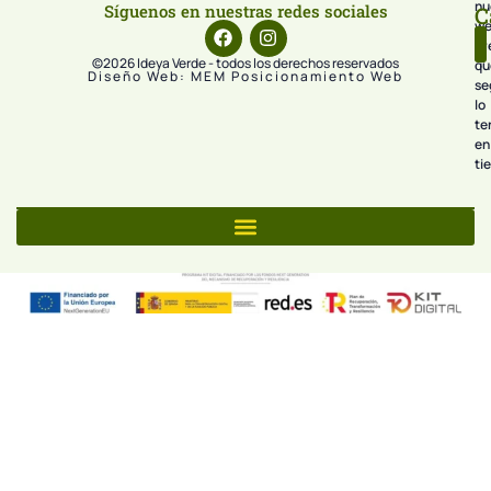
nu
Síguenos en nuestras redes sociales
C
we
pr
©2026 Ideya Verde - todos los derechos reservados
qu
Diseño Web: MEM Posicionamiento Web
se
lo
te
en
ti