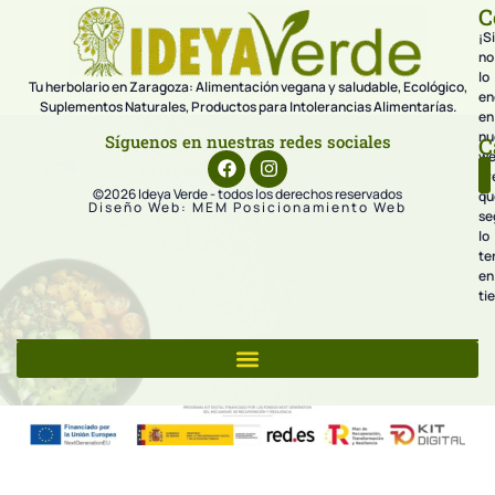
C
¡Si
no
lo
Tu herbolario en Zaragoza: Alimentación vegana y saludable, Ecológico,
en
Suplementos Naturales, Productos para Intolerancias Alimentarías.
en
nu
Síguenos en nuestras redes sociales
C
we
pr
©2026 Ideya Verde - todos los derechos reservados
qu
Diseño Web: MEM Posicionamiento Web
se
lo
te
en
ti