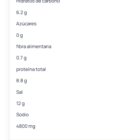
Hidratos de carbono
6.2 g
Azúcares
0 g
fibra alimentaria
0.7 g
proteína total
8.8 g
Sal
12 g
Sodio
4800 mg