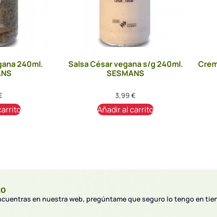
gana 240ml.
Salsa César vegana s/g 240ml.
Crem
ANS
SESMANS
€
3,99
€
carrito
Añadir al carrito
to
encuentras en nuestra web, pregúntame que seguro lo tengo en tie