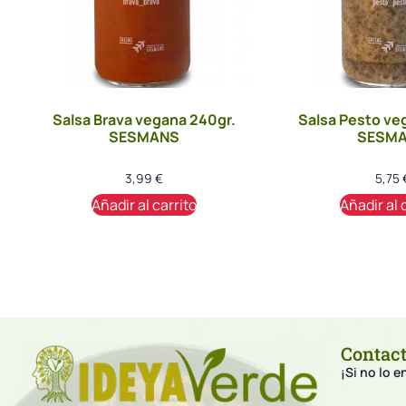
Salsa Brava vegana 240gr.
Salsa Pesto ve
SESMANS
SESM
3,99
€
5,75
Añadir al carrito
Añadir al 
Contac
¡Si no lo 