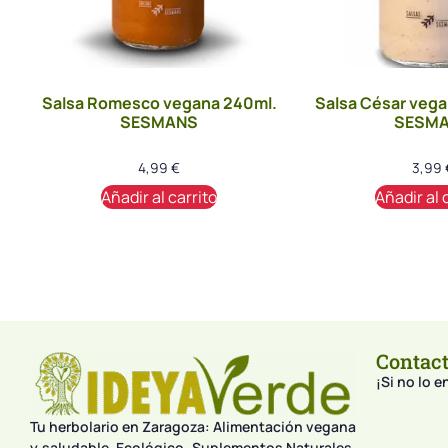
Salsa Romesco vegana 240ml.
Salsa César vega
SESMANS
SESM
4,99
€
3,99
Añadir al carrito
Añadir al 
Contac
¡Si no lo 
Tu herbolario en Zaragoza: Alimentación vegana
y saludable, Ecológico, Suplementos Naturales,