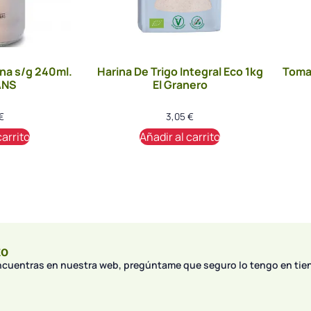
na s/g 240ml.
Harina De Trigo Integral Eco 1kg
Tomat
ANS
El Granero
€
3,05
€
carrito
Añadir al carrito
to
encuentras en nuestra web, pregúntame que seguro lo tengo en tie