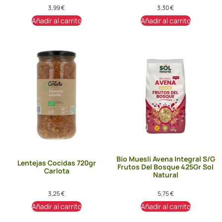
3,99
€
3,30
€
Añadir al carrito
Añadir al carrito
Bio Muesli Avena Integral S/G
Lentejas Cocidas 720gr
Frutos Del Bosque 425Gr Sol
Carlota
Natural
3,25
€
5,75
€
Añadir al carrito
Añadir al carrito