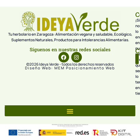
C
¡Si
no
lo
Tu herbolario en Zaragoza: Alimentación vegana y saludable, Ecológico,
en
Suplementos Naturales, Productos para Intolerancias Alimentarías.
en
nu
Síguenos en nuestras redes sociales
C
we
pr
©2026 Ideya Verde - todos los derechos reservados
qu
Diseño Web: MEM Posicionamiento Web
se
lo
te
en
ti