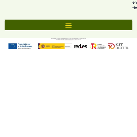
en
ti