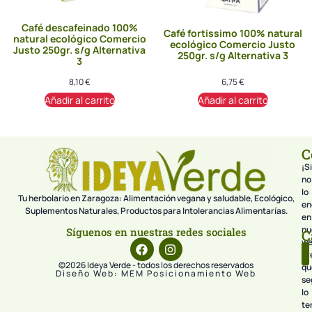
Café descafeinado 100%
Café fortissimo 100% natural
natural ecológico Comercio
ecológico Comercio Justo
Justo 250gr. s/g Alternativa
250gr. s/g Alternativa 3
3
8,10
€
6,75
€
Añadir al carrito
Añadir al carrito
C
¡Si
no
lo
Tu herbolario en Zaragoza: Alimentación vegana y saludable, Ecológico,
en
Suplementos Naturales, Productos para Intolerancias Alimentarías.
en
nu
Síguenos en nuestras redes sociales
C
we
pr
©2026 Ideya Verde - todos los derechos reservados
qu
Diseño Web: MEM Posicionamiento Web
se
lo
te