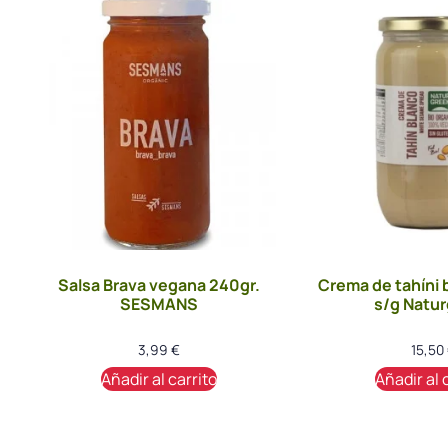
Salsa Brava vegana 240gr.
Crema de tahíni 
SESMANS
s/g Natu
3,99
€
15,50
Añadir al carrito
Añadir al 