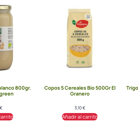
blanco 800gr.
Copos 5 Cereales Bio 500Gr El
Trig
rgreen
Granero
€
3,10
€
carrito
Añadir al carrito