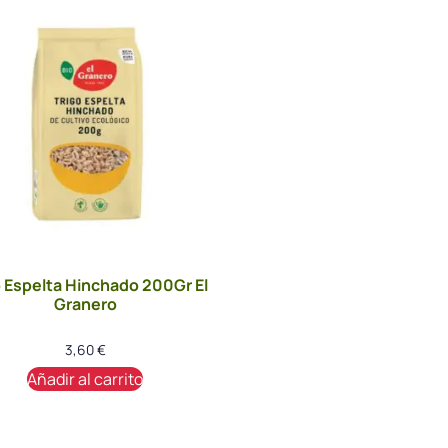
o Espelta Hinchado 200Gr El
Granero
3,60
€
Añadir al carrito