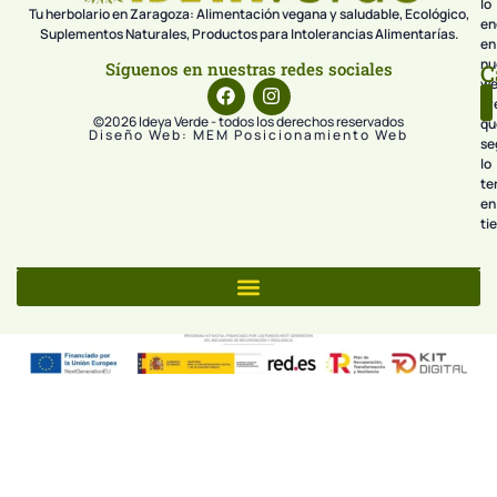
lo
Tu herbolario en Zaragoza: Alimentación vegana y saludable, Ecológico,
en
Suplementos Naturales, Productos para Intolerancias Alimentarías.
en
nu
Síguenos en nuestras redes sociales
C
we
pr
©2026 Ideya Verde - todos los derechos reservados
qu
Diseño Web: MEM Posicionamiento Web
se
lo
te
en
ti