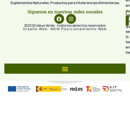
en
Suplementos Naturales, Productos para Intolerancias Alimentarías.
en
nu
Síguenos en nuestras redes sociales
C
we
pr
©2026 Ideya Verde - todos los derechos reservados
qu
Diseño Web: MEM Posicionamiento Web
se
lo
te
en
ti