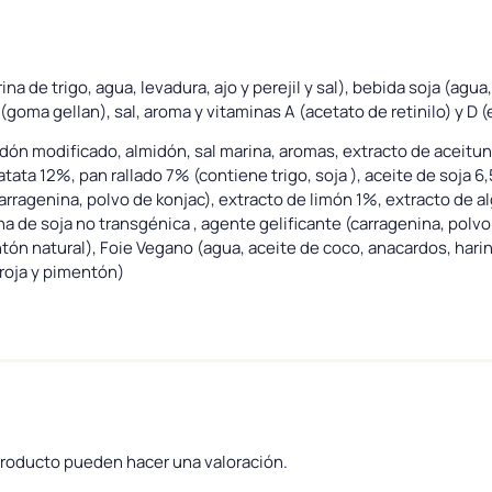
na de trigo, agua, levadura, ajo y perejil y sal), bebida soja (agua
goma gellan), sal, aroma y vitaminas A (acetato de retinilo) y D (e
dón modificado, almidón, sal marina, aromas, extracto de aceitu
a 12%, pan rallado 7% (contiene trigo, soja ), aceite de soja 6,5
arragenina, polvo de konjac), extracto de limón 1%, extracto de alg
na de soja no transgénica , agente gelificante (carragenina, polvo
ntón natural), Foie Vegano (agua, aceite de coco, anacardos, harina
roja y pimentón)
producto pueden hacer una valoración.