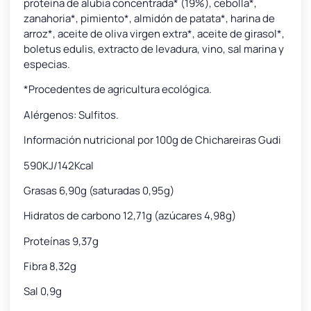
proteína de alubia concentrada* (19%), cebolla*,
zanahoria*, pimiento*, almidón de patata*, harina de
arroz*, aceite de oliva virgen extra*, aceite de girasol*,
boletus edulis, extracto de levadura, vino, sal marina y
especias.
*Procedentes de agricultura ecológica.
Alérgenos: Sulfitos.
Información nutricional por 100g de Chichareiras Gudi
590KJ/142Kcal
Grasas 6,90g (saturadas 0,95g)
Hidratos de carbono 12,71g (azúcares 4,98g)
Proteínas 9,37g
Fibra 8,32g
Sal 0,9g