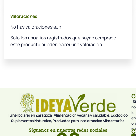
Valoraciones
No hay valoraciones aún.
Solo los usuarios registrados que hayan comprado
este producto pueden hacer una valoración.
C
¡Si
no
lo
Tu herbolario en Zaragoza: Alimentación vegana y saludable, Ecológico,
en
Suplementos Naturales, Productos para Intolerancias Alimentarías.
en
nu
Síguenos en nuestras redes sociales
C
we