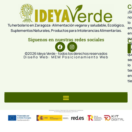
C
¡Si
no
lo
Tu herbolario en Zaragoza: Alimentación vegana y saludable, Ecológico,
en
Suplementos Naturales, Productos para Intolerancias Alimentarías.
en
nu
Síguenos en nuestras redes sociales
C
we
pr
©2026 Ideya Verde - todos los derechos reservados
qu
Diseño Web: MEM Posicionamiento Web
se
lo
te
en
ti