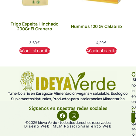
Trigo Espelta Hinchado
Hummus 120 Gr Calabizo
200Gr El Granero
3,60
€
4,20
€
Añadir al carrito
Añadir al carrito
C
¡Si
no
lo
Tu herbolario en Zaragoza: Alimentación vegana y saludable, Ecológico,
en
Suplementos Naturales, Productos para Intolerancias Alimentarías.
en
nu
Síguenos en nuestras redes sociales
C
we
pr
©2026 Ideya Verde - todos los derechos reservados
qu
Diseño Web: MEM Posicionamiento Web
se
lo