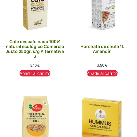
Café descafeinado 100%
natural ecológico Comercio
Horchata de chufa 1l.
Justo 250gr. s/g Alternativa
Amandín
3
8,10
€
3,50
€
Añadir al carrito
Añadir al carrito