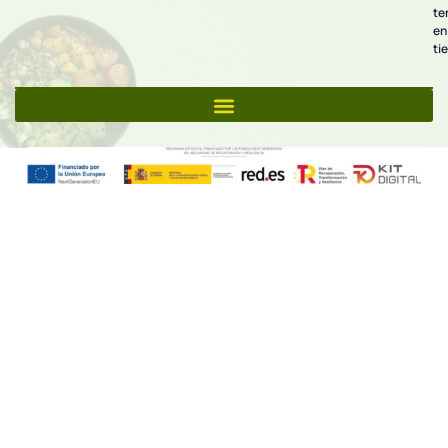
te
en
ti