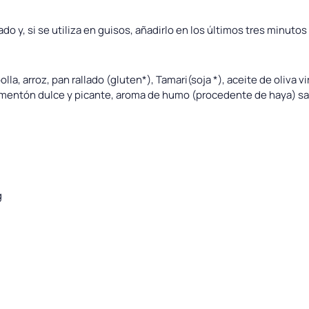
y, si se utiliza en guisos, añadirlo en los últimos tres minutos
la, arroz, pan rallado (gluten*), Tamari(soja *), aceite de oliva v
mentón dulce y picante, aroma de humo (procedente de haya) sal
g