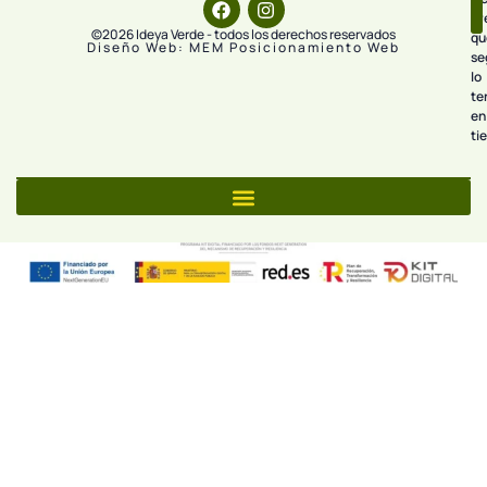
pr
©2026 Ideya Verde - todos los derechos reservados
qu
Diseño Web: MEM Posicionamiento Web
se
lo
te
en
ti