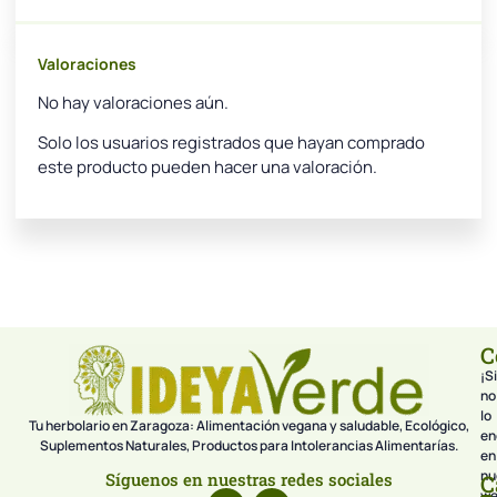
Valoraciones
No hay valoraciones aún.
Solo los usuarios registrados que hayan comprado
este producto pueden hacer una valoración.
C
¡Si
no
lo
Tu herbolario en Zaragoza: Alimentación vegana y saludable, Ecológico,
en
Suplementos Naturales, Productos para Intolerancias Alimentarías.
en
nu
Síguenos en nuestras redes sociales
C
we