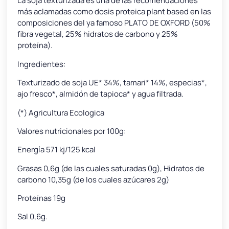
La soja texturizada es una de las recomendaciones
más aclamadas como dosis proteica plant based en las
composiciones del ya famoso PLATO DE OXFORD (50%
fibra vegetal, 25% hidratos de carbono y 25%
proteína).
Ingredientes:
Texturizado de soja UE* 34%, tamari* 14%, especias*,
ajo fresco*, almidón de tapioca* y agua filtrada.
(*) Agricultura Ecologica
Valores nutricionales por 100g:
Energía 571 kj/125 kcal
Grasas 0,6g (de las cuales saturadas 0g), Hidratos de
carbono 10,35g (de los cuales azúcares 2g)
Proteínas 19g
Sal 0,6g.