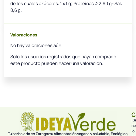
de los cuales azúcares: 1,41 g­; Proteínas :22,90 g- Sal:
0,6 g.
Valoraciones
No hay valoraciones aún.
Solo los usuarios registrados que hayan comprado
este producto pueden hacer una valoración.
C
¡Si
no
lo
Tu herbolario en Zaragoza: Alimentación vegana y saludable, Ecológico,