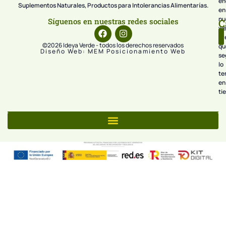
en
Suplementos Naturales, Productos para Intolerancias Alimentarías.
en
nu
Síguenos en nuestras redes sociales
C
we
pr
©2026 Ideya Verde - todos los derechos reservados
qu
Diseño Web: MEM Posicionamiento Web
se
lo
te
en
ti