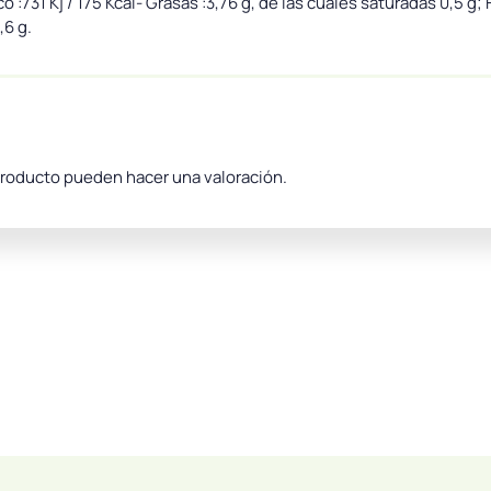
731 Kj / 175 Kcal- Grasas :3,76 g, de las cuales saturadas 0,5 g;
,6 g.
producto pueden hacer una valoración.