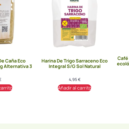
Café
De Caña Eco
Harina De Trigo Sarraceno Eco
ecoló
g Alternativa 3
Integral S/G Sol Natural
€
4,95
€
carrito
Añadir al carrito