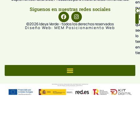
en
nu
Síguenos en nuestras redes sociales
C
we
pr
©2026 Ideya Verde - todos los derechos reservados
qu
Diseño Web: MEM Posicionamiento Web
se
lo
te
en
ti