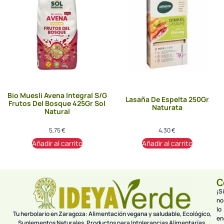
Bio Muesli Avena Integral S/G
Lasaña De Espelta 250Gr
Frutos Del Bosque 425Gr Sol
Naturata
Natural
5,75
€
4,30
€
Añadir al carrito
Añadir al carrito
C
¡Si
no
lo
Tu herbolario en Zaragoza: Alimentación vegana y saludable, Ecológico,
en
Suplementos Naturales, Productos para Intolerancias Alimentarías.