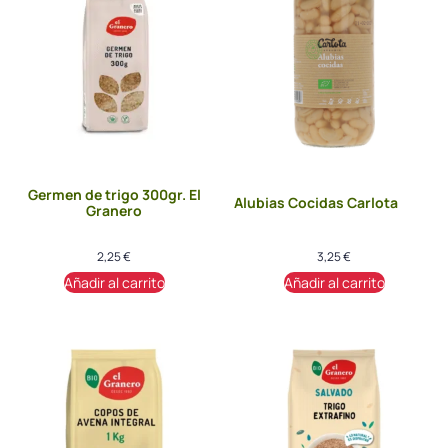
Germen de trigo 300gr. El
Alubias Cocidas Carlota
Granero
2,25
€
3,25
€
Añadir al carrito
Añadir al carrito