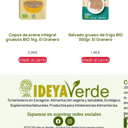
Copos de avena integral
Salvado grueso de trigo BIO
gruesos BIO 1kg. El Granero
300gr. El Granero
3,99
€
1,90
€
Añadir al carrito
Añadir al carrito
C
¡Si
no
lo
Tu herbolario en Zaragoza: Alimentación vegana y saludable, Ecológico,
en
Suplementos Naturales, Productos para Intolerancias Alimentarías.
en
nu
Síguenos en nuestras redes sociales
C
we
pr
©2026 Ideya Verde - todos los derechos reservados