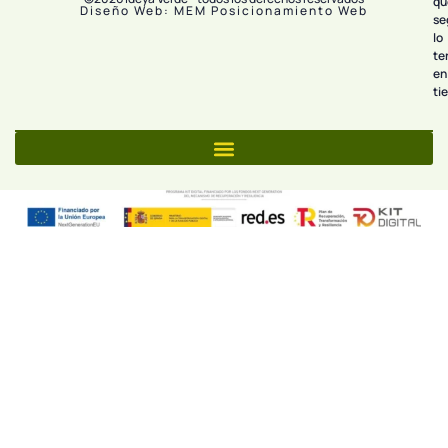
qu
Diseño Web: MEM Posicionamiento Web
se
lo
te
en
ti