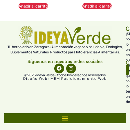
Añadir al carrito
Añadir al carrito
C
¡Si
no
lo
Tu herbolario en Zaragoza: Alimentación vegana y saludable, Ecológico,
en
Suplementos Naturales, Productos para Intolerancias Alimentarías.
en
nu
Síguenos en nuestras redes sociales
C
we
pr
©2026 Ideya Verde - todos los derechos reservados
qu
Diseño Web: MEM Posicionamiento Web
se
lo
te
en
ti