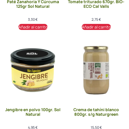
Paté Zanahoria Y Cúrcuma
Tomate triturado 670gr. BIO-
125gr Sol Natural
ECO Cal Valls
3,30
€
2,75
€
Añadir al carrito
Añadir al carrito
Jengibre en polvo 100gr. Sol
Crema de tahíni blanco
Natural
800gr. s/g Naturgreen
4,95
€
15,50
€