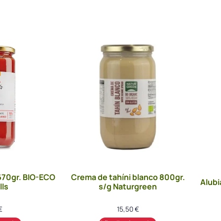
670gr. BIO-ECO
Crema de tahíni blanco 800gr.
Alubi
lls
s/g Naturgreen
€
15,50
€