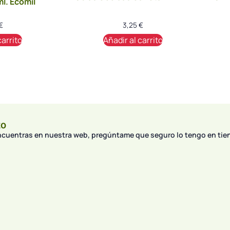
l. Ecomil
€
3,25
€
carrito
Añadir al carrito
to
encuentras en nuestra web, pregúntame que seguro lo tengo en tie