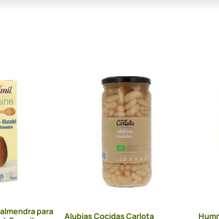
 almendra para
Alubias Cocidas Carlota
Humm