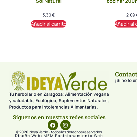
Sol Natural
cocinar 200m
3,30
€
2,09
Añadir al carrito
Añadir al 
Contac
¡Si no lo 
Tu herbolario en Zaragoza: Alimentación vegana
y saludable, Ecológico, Suplementos Naturales,
Productos para Intolerancias Alimentarías.
Síguenos en nuestras redes sociales
©2026 Ideya Verde - todos los derechos reservados
Diseño Web: MEM Posicionamiento Web