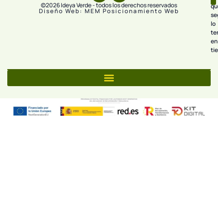
©2026 Ideya Verde - todos los derechos reservados
qu
Diseño Web: MEM Posicionamiento Web
se
lo
te
en
ti