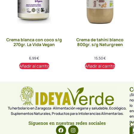
Crema blanca con coco s/g
Crema de tahíni blanco
270gr. La Vida Vegan
800gr. s/g Naturgreen
6,99
€
15,50
€
Añadir al carrito
Añadir al carrito
C
¡Si
no
lo
Tu herbolario en Zaragoza: Alimentación vegana y saludable, Ecológico,
en
Suplementos Naturales, Productos para Intolerancias Alimentarías.
en
nu
Síguenos en nuestras redes sociales
C
we
pr