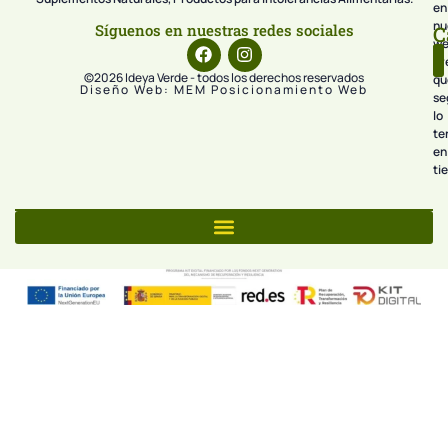
en
nu
Síguenos en nuestras redes sociales
C
we
pr
©2026 Ideya Verde - todos los derechos reservados
qu
Diseño Web: MEM Posicionamiento Web
se
lo
te
en
ti