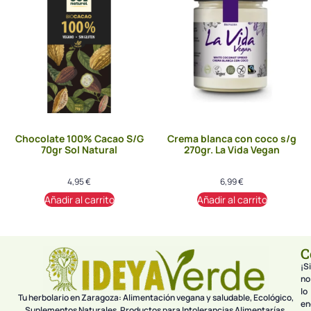
Chocolate 100% Cacao S/G
Crema blanca con coco s/g
70gr Sol Natural
270gr. La Vida Vegan
4,95
€
6,99
€
Añadir al carrito
Añadir al carrito
C
¡Si
no
lo
Tu herbolario en Zaragoza: Alimentación vegana y saludable, Ecológico,
en
Suplementos Naturales, Productos para Intolerancias Alimentarías.