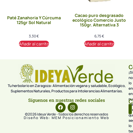
Cacao puro desgrasado
Paté Zanahoria Y Cúrcuma
ecológico Comercio Justo
125gr Sol Natural
150gr. Alternativa 3
3,30
€
6,75
€
Añadir al carrito
Añadir al carrito
C
¡Si
no
lo
Tu herbolario en Zaragoza: Alimentación vegana y saludable, Ecológico,
en
Suplementos Naturales, Productos para Intolerancias Alimentarías.
en
nu
Síguenos en nuestras redes sociales
C
we
pr
©2026 Ideya Verde - todos los derechos reservados
qu
Diseño Web: MEM Posicionamiento Web
se
lo
te