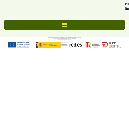
en
ti