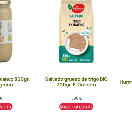
blanco 800gr.
Salvado grueso de trigo BIO
Humm
rgreen
300gr. El Granero
€
1,90
€
carrito
Añadir al carrito