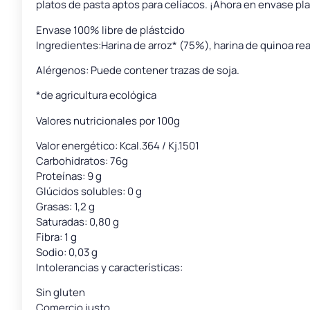
platos de pasta aptos para celíacos. ¡Ahora en envase pla
Envase 100% libre de plástcido
Ingredientes:Harina de arroz* (75%), harina de quinoa re
Alérgenos: Puede contener trazas de soja.
*de agricultura ecológica
Valores nutricionales por 100g
Valor energético: Kcal.364 / Kj.1501
Carbohidratos: 76g
Proteínas: 9 g
Glúcidos solubles: 0 g
Grasas: 1,2 g
Saturadas: 0,80 g
Fibra: 1 g
Sodio: 0,03 g
Intolerancias y características:
Sin gluten
Comercio justo