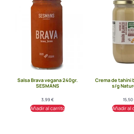
Salsa Brava vegana 240gr.
Crema de tahíni 
SESMANS
s/g Natu
3,99
€
15,50
Añadir al carrito
Añadir al 