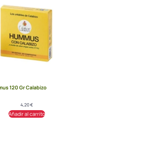
us 120 Gr Calabizo
4,20
€
Añadir al carrito