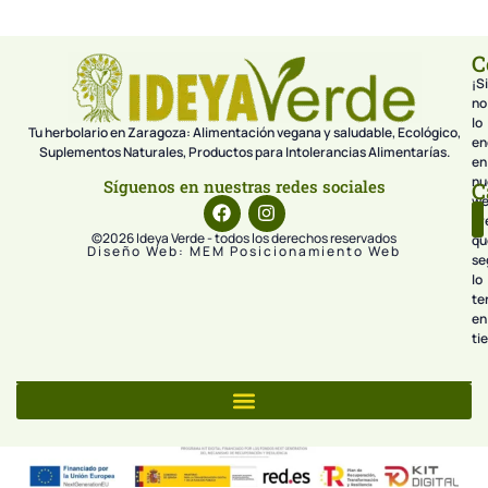
C
¡Si
no
lo
Tu herbolario en Zaragoza: Alimentación vegana y saludable, Ecológico,
en
Suplementos Naturales, Productos para Intolerancias Alimentarías.
en
nu
Síguenos en nuestras redes sociales
C
we
pr
©2026 Ideya Verde - todos los derechos reservados
qu
Diseño Web: MEM Posicionamiento Web
se
lo
te
en
ti