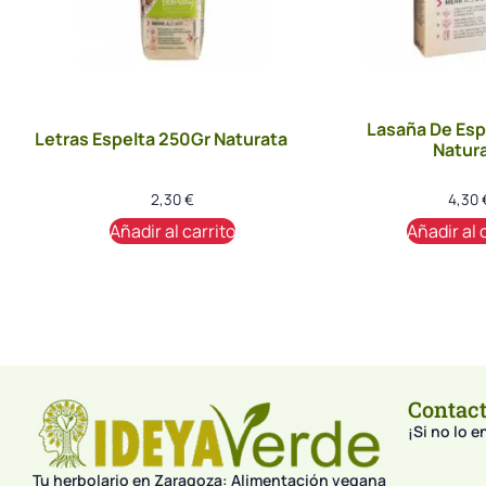
Lasaña De Esp
Letras Espelta 250Gr Naturata
Natur
2,30
€
4,30
Añadir al carrito
Añadir al 
Contac
¡Si no lo 
Tu herbolario en Zaragoza: Alimentación vegana