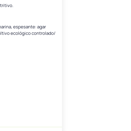
ritivo.
marina, espesante: agar
cultivo ecológico controlado/