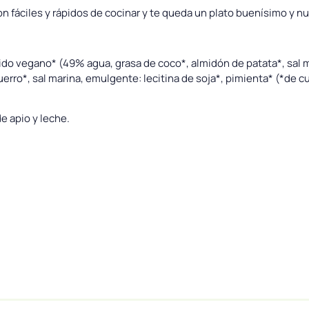
n fáciles y rápidos de cocinar y te queda un plato buenísimo y nut
ndido vegano* (49% agua, grasa de coco*, almidón de patata*, sal 
puerro*, sal marina, emulgente: lecitina de soja*, pimienta* (*de 
e apio y leche.