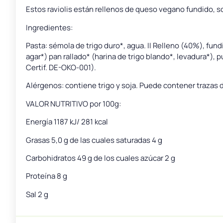
Estos raviolis están rellenos de queso vegano fundido, so
Ingredientes:
Pasta: sémola de trigo duro*, agua. II Relleno (40%), fu
agar*) pan rallado* (harina de trigo blando*, levadura*), 
Certif. DE-OKO-001).
Alérgenos: contiene trigo y soja. Puede contener trazas d
VALOR NUTRITIVO por 100g:
Energía 1187 kJ/ 281 kcal
Grasas 5,0 g de las cuales saturadas 4 g
Carbohidratos 49 g de los cuales azúcar 2 g
Proteína 8 g
Sal 2 g