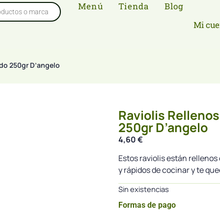
Menú
Tienda
Blog
Mi cue
ido 250gr D’angelo
Raviolis Relleno
250gr D’angelo
4,60
€
Estos raviolis están relleno
y rápidos de cocinar y te que
Sin existencias
Formas de pago