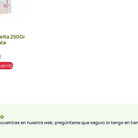
elta 250Gr
ata
€
carrito
to
encuentras en nuestra web, pregúntame que seguro lo tengo en tie