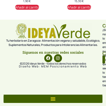
1,90
€
15,30
€
Añadir al carrito
Añadir al carrito
C
¡Si
no
lo
Tu herbolario en Zaragoza: Alimentación vegana y saludable, Ecológico,
en
Suplementos Naturales, Productos para Intolerancias Alimentarías.
en
nu
Síguenos en nuestras redes sociales
C
we
pr
©2026 Ideya Verde - todos los derechos reservados
qu
Diseño Web: MEM Posicionamiento Web
se
lo
te
en
ti