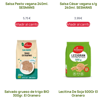
Salsa Pesto vegana 240ml.
Salsa César vegana s/g
SESMANS
240ml. SESMANS
5,75
€
3,99
€
Añadir al carrito
Añadir al carrito
Salvado grueso de trigo BIO
Lecitina De Soja 500Gr El
300gr. El Granero
Granero