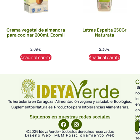
Crema vegetal de almendra
Letras Espelta 250Gr
para cocinar 200ml. Ecomil
Naturata
2,09
€
2,30
€
Añadir al carrito
Añadir al carrito
C
¡Si
no
lo
Tu herbolario en Zaragoza: Alimentación vegana y saludable, Ecológico,
en
Suplementos Naturales, Productos para Intolerancias Alimentarías.
en
nu
Síguenos en nuestras redes sociales
C
we
pr
©2026 Ideya Verde - todos los derechos reservados
qu
Diseño Web: MEM Posicionamiento Web
se