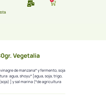
0
nta
0gr. Vegetalia
, vinagre de manzana* y fermento, soja
ura: agua, shoyu* [agua, soja, trigo,
(soja) ] y sal marina (*de agricultura