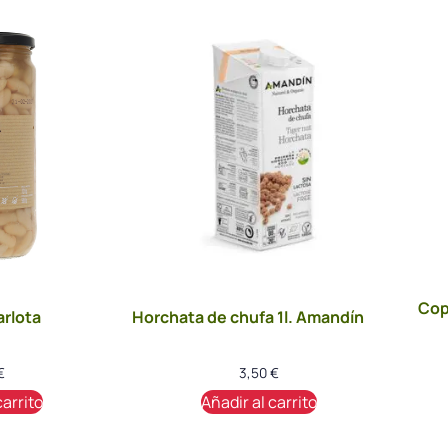
Cop
arlota
Horchata de chufa 1l. Amandín
€
3,50
€
carrito
Añadir al carrito