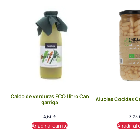
Caldo de verduras ECO 1litro Can
Alubias Cocidas C
garriga
4,60
€
3,25
Añadir al carrito
Añadir al 