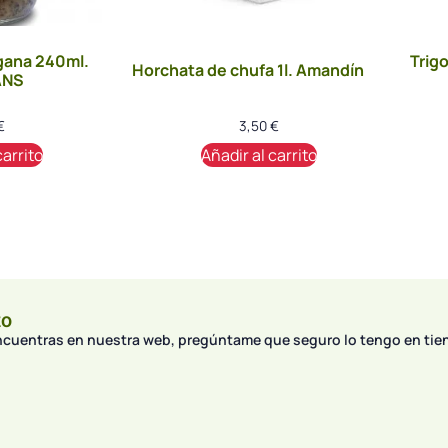
gana 240ml.
Trig
Horchata de chufa 1l. Amandín
ANS
€
3,50
€
carrito
Añadir al carrito
to
encuentras en nuestra web, pregúntame que seguro lo tengo en tie