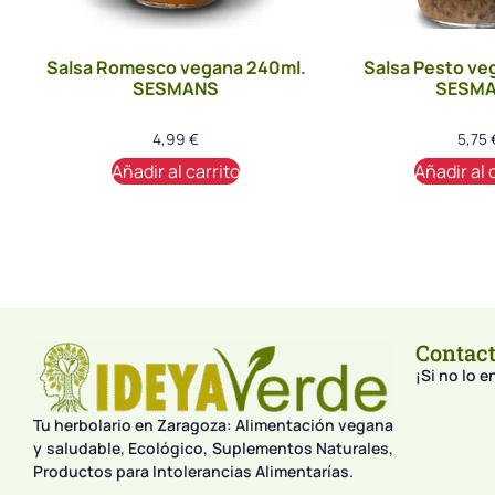
Salsa Romesco vegana 240ml.
Salsa Pesto ve
SESMANS
SESM
4,99
€
5,75
Añadir al carrito
Añadir al 
Contac
¡Si no lo 
Tu herbolario en Zaragoza: Alimentación vegana
y saludable, Ecológico, Suplementos Naturales,
Productos para Intolerancias Alimentarías.