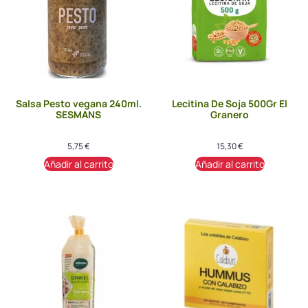
Salsa Pesto vegana 240ml.
Lecitina De Soja 500Gr El
SESMANS
Granero
5,75
€
15,30
€
Añadir al carrito
Añadir al carrito