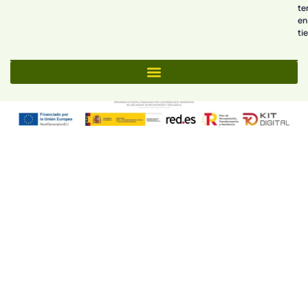
te
en
ti