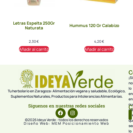
Letras Espelta 250Gr
Hummus 120 Gr Calabizo
Naturata
2,30
€
4,20
€
Añadir al carrito
Añadir al carrito
C
¡Si
no
lo
Tu herbolario en Zaragoza: Alimentación vegana y saludable, Ecológico,
en
Suplementos Naturales, Productos para Intolerancias Alimentarías.
en
nu
Síguenos en nuestras redes sociales
C
we
pr
©2026 Ideya Verde - todos los derechos reservados
qu
Diseño Web: MEM Posicionamiento Web
se
lo