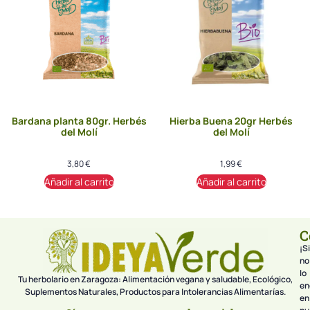
Bardana planta 80gr. Herbés
Hierba Buena 20gr Herbés
del Molí
del Molí
3,80
€
1,99
€
Añadir al carrito
Añadir al carrito
C
¡Si
no
lo
Tu herbolario en Zaragoza: Alimentación vegana y saludable, Ecológico,
en
Suplementos Naturales, Productos para Intolerancias Alimentarías.
en