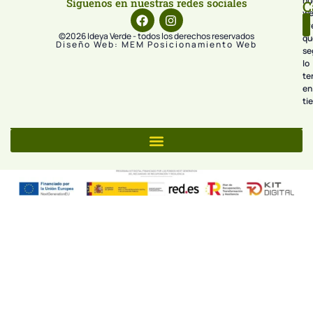
nu
Síguenos en nuestras redes sociales
C
we
pr
©2026 Ideya Verde - todos los derechos reservados
qu
Diseño Web: MEM Posicionamiento Web
se
lo
te
en
ti