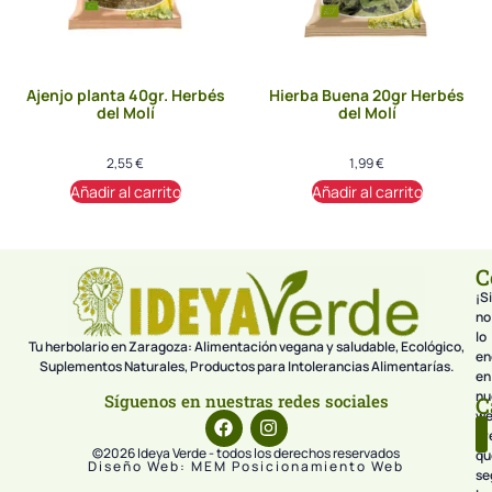
Ajenjo planta 40gr. Herbés
Hierba Buena 20gr Herbés
del Molí
del Molí
2,55
€
1,99
€
Añadir al carrito
Añadir al carrito
C
¡Si
no
lo
Tu herbolario en Zaragoza: Alimentación vegana y saludable, Ecológico,
en
Suplementos Naturales, Productos para Intolerancias Alimentarías.
en
nu
Síguenos en nuestras redes sociales
C
we
pr
©2026 Ideya Verde - todos los derechos reservados
qu
Diseño Web: MEM Posicionamiento Web
se