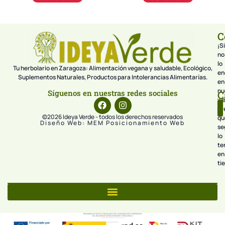
C
¡Si
no
lo
Tu herbolario en Zaragoza: Alimentación vegana y saludable, Ecológico,
en
Suplementos Naturales, Productos para Intolerancias Alimentarías.
en
nu
Síguenos en nuestras redes sociales
C
we
pr
©2026 Ideya Verde - todos los derechos reservados
qu
Diseño Web: MEM Posicionamiento Web
se
lo
te
en
ti