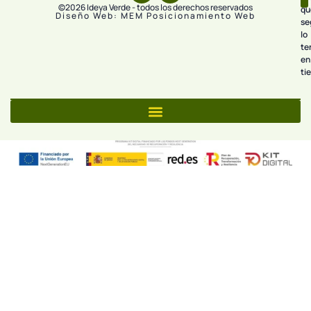
©2026 Ideya Verde - todos los derechos reservados
qu
Diseño Web: MEM Posicionamiento Web
se
lo
te
en
ti