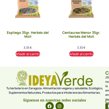
Espliego 35gr. Herbés del
Centaurea Menor 35gr.
Molí
Herbés del Molí
3,35
€
3,30
€
Añadir al carrito
Añadir al carrito
C
¡Si
no
lo
Tu herbolario en Zaragoza: Alimentación vegana y saludable, Ecológico,
en
Suplementos Naturales, Productos para Intolerancias Alimentarías.
en
nu
Síguenos en nuestras redes sociales
C
we
pr