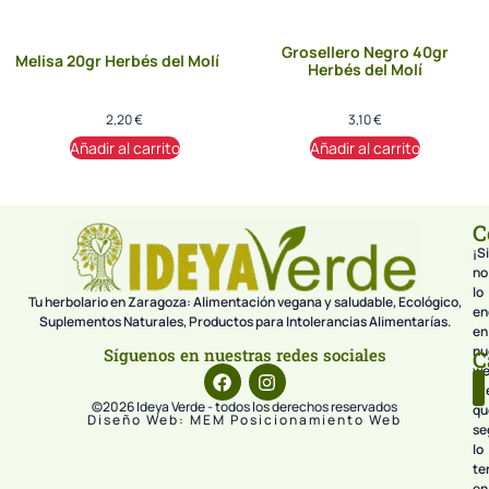
Grosellero Negro 40gr
Melisa 20gr Herbés del Molí
Herbés del Molí
2,20
€
3,10
€
Añadir al carrito
Añadir al carrito
C
¡Si
no
lo
Tu herbolario en Zaragoza: Alimentación vegana y saludable, Ecológico,
en
Suplementos Naturales, Productos para Intolerancias Alimentarías.
en
nu
Síguenos en nuestras redes sociales
C
we
pr
©2026 Ideya Verde - todos los derechos reservados
qu
Diseño Web: MEM Posicionamiento Web
se
lo
te
en